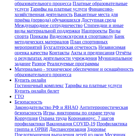
образовательного процесса
Платные образовательные
услуги
Тарифы на платные услуги
Финансово-
хозяйственная деятельность
Вакантные места для
приёма (первода) обучающихся
Доступная среда
Международное сотрудничество
Стипендии и иные
виды материальной поддержки
Нацпроекты
Виды
спорта
Приказы
Видеоэкскурсия в спортшколу
Банк
методических материалов
План спортивных
мероприятий
Бухгалтерская отчетность
Независимая
оценка качества
Контакты
Акты и предписания
Отчёты
о результатах деятельности учреждения
Муниципальное
задание
Разное
Реализуемые программы
Материально - техническое обеспечение и оснащённость
образовательного процесса
Купить онлайн
Гостиничный комплекс
Тарифы на платные услуги
Купить онлайн билет
ГТО
Безопасность
Законодательство РФ и ЯНАО
Антитеррористическая
безопасность
Игры, викторины по охране труда
Коррупция
Охрана труда
Коронавирус. 7 шагов
профилактики
Вакцинация COVID-19
Профилактика
гриппа и ОРВИ
Диспансеризация
Здоровье
Предотвращения выпадения детей из окон
Месячник