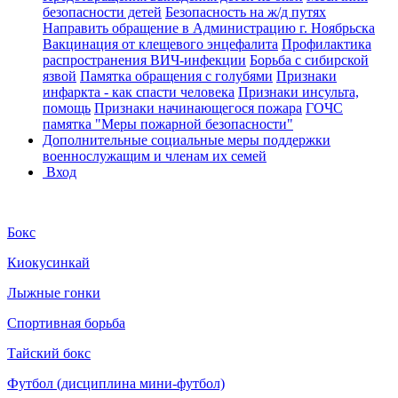
безопасности детей
Безопасность на ж/д путях
Направить обращение в Администрацию г. Ноябрьска
Вакцинация от клещевого энцефалита
Профилактика
распространения ВИЧ-инфекции
Борьба с сибирской
язвой
Памятка обращения с голубями
Признаки
инфаркта - как спасти человека
Признаки инсульта,
помощь
Признаки начинающегося пожара
ГОЧС
памятка "Меры пожарной безопасности"
Дополнительные социальные меры поддержки
военнослужащим и членам их семей
Вход
Бокс
Киокусинкай
Лыжные гонки
Спортивная борьба
Тайский бокс
Футбол (дисциплина мини-футбол)