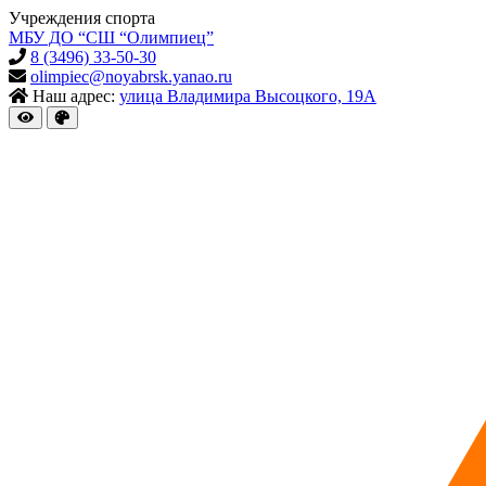
Учреждения спорта
МБУ ДО “СШ “Олимпиец”
8 (3496) 33-50-30
olimpiec@noyabrsk.yanao.ru
Наш адрес:
улица Владимира Высоцкого, 19А