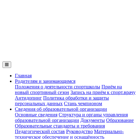
Главная
Родителям и занимающимся
Положения о деятельности спортшколы
Приём на
новый спортивный сезон
Запись на приём к спорт.врачу
Антидопинг
Политика обработки и защиты
персональных данных
Стань чемпионом
Сведения об образовательной организации
Основные сведения
Структура и органы управления
образовательной организации
Документы
Образование
Образовательные стандарты и требования
Педагогический состав
Руководство
Материально-
техническое обеспечение и оснащённость