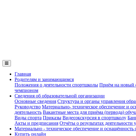
Главная
Родителям и занимающимся
Положения о деятельности спортшколы
Приём на новый 
чемпионом
Сведения об образовательной организации
Основные сведения
Структура и органы управления обра
Руководство
Материально- техническое обеспечение и ос
деятельность
Вакантные места для приёма (первода) обу
Виды спорта
Приказы
Видеоэкскурсия в спортшколу
Бан
Акты и предписания
Отчёты о результатах деятельности
Материально - техническое обеспечение и оснащённость 
Купить онлайн