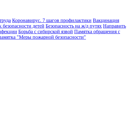
труда
Коронавирус. 7 шагов профилактики
Вакцинация
 безопасности детей
Безопасность на ж/д путях
Направить
нфекции
Борьба с сибирской язвой
Памятка обращения с
памятка "Меры пожарной безопасности"