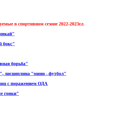
емые в спортивном сезоне 2022-2023г.г.
синкай"
й бокс"
вная борьба"
", дисциплина "мини - футбол"
 лиц с поражением ОДА
е гонки"