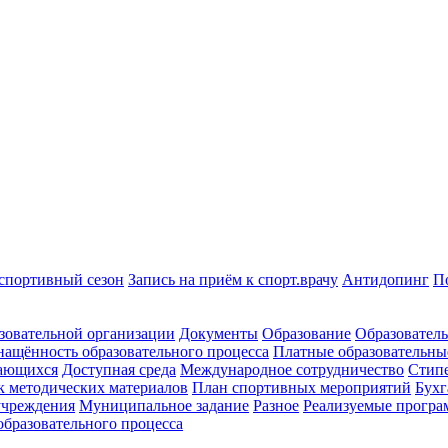
спортивный сезон
Запись на приём к спорт.врачу
Антидопинг
П
зовательной организации
Документы
Образование
Образователь
нащённость образовательного процесса
Платные образовательны
чающихся
Доступная среда
Международное сотрудничество
Стипе
к методических материалов
План спортивных мероприятий
Бухг
 учреждения
Муниципальное задание
Разное
Реализуемые прогр
образовательного процесса