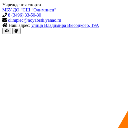
Учреждения спорта
МБУ ДО “СШ “Олимпиец”
8 (3496) 33-50-30
olimpiec@noyabrsk.yanao.ru
Наш адрес:
улица Владимира Высоцкого, 19А