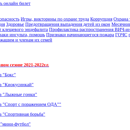
ь онлайн билет
опасность
Игры, викторины по охране труда
Коррупция
Охрана 
ция
Здоровье
Предотвращения выпадения детей из окон
Месячник
т клещевого энцефалита
Профилактика распространения ВИЧ-и
аки инсульта, помощь
Признаки начинающегося пожара
ГОЧС
жащим и членам их семей
м сезоне 2021-2022г.г.
а "Бокс"
та "Киокусинкай"
та "Лыжные гонки"
та "Спорт с поражением ОДА""
а "Спортивная борьба"
 "мини-футбол"