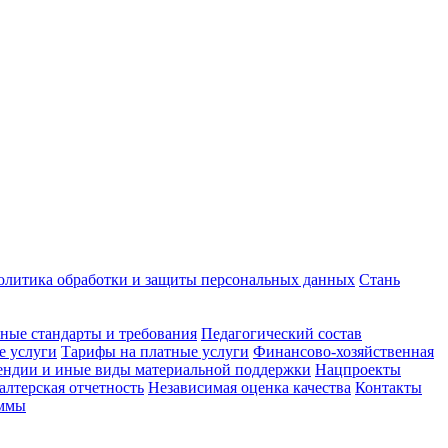
олитика обработки и защиты персональных данных
Стань
ные стандарты и требования
Педагогический состав
е услуги
Тарифы на платные услуги
Финансово-хозяйственная
ндии и иные виды материальной поддержки
Нацпроекты
алтерская отчетность
Независимая оценка качества
Контакты
аммы