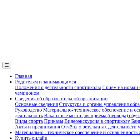
Главная
Родителям и занимающимся
Положения о деятельности спортшколы
Приём на новый 
чемпионом
Сведения об образовательной организации
Основные сведения
Структура и органы управления обра
Руководство
Материально- техническое обеспечение и ос
деятельность
Вакантные места для приёма (первода) обу
Виды спорта
Приказы
Видеоэкскурсия в спортшколу
Бан
Акты и предписания
Отчёты о результатах деятельности
Материально - техническое обеспечение и оснащённость 
Купить онлайн