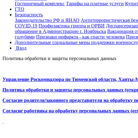
Гостиничный комплекс
Тарифы на платные услуги
Купит
ГТО
Безопасность
Законодательство РФ и ЯНАО
Антитеррористическая без
COVID-19
Профилактика гриппа и ОРВИ
Диспансериза
обращение в Администрацию г. Ноябрьска
Вакцинация о
голубями
Признаки инфаркта - как спасти человека
Призн
Дополнительные социальные меры поддержки военнослу
Вход
Политика обработки и защиты персональных данных
Управление Роскомнадзора по Тюменской области, Ханты-М
Политика обработки и защиты персональных данных (откр
Согласие родителя/законного представителя на обработку 
Согласие работника на обработку персональных данных (от