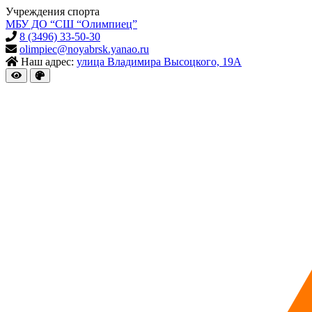
Учреждения спорта
МБУ ДО “СШ “Олимпиец”
8 (3496) 33-50-30
olimpiec@noyabrsk.yanao.ru
Наш адрес:
улица Владимира Высоцкого, 19А