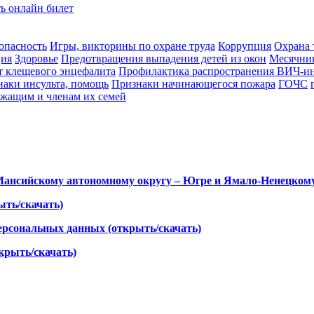
ь онлайн билет
опасность
Игры, викторины по охране труда
Коррупция
Охрана 
ция
Здоровье
Предотвращения выпадения детей из окон
Месячник
т клещевого энцефалита
Профилактика распространения ВИЧ-и
аки инсульта, помощь
Признаки начинающегося пожара
ГОЧС
жащим и членам их семей
ансийскому автономному округу – Югре и Ямало-Ненецкому 
ыть/скачать)
персональных данных (открыть/скачать)
крыть/скачать)