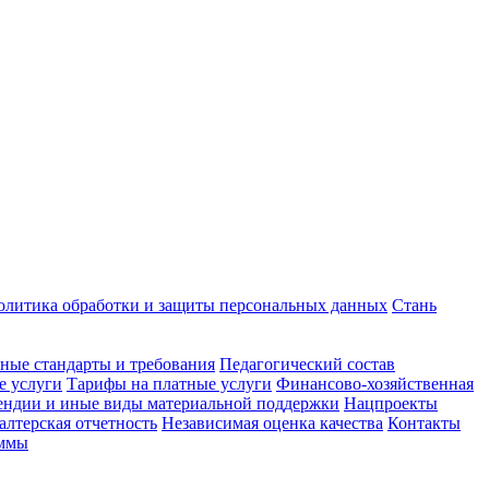
олитика обработки и защиты персональных данных
Стань
ные стандарты и требования
Педагогический состав
е услуги
Тарифы на платные услуги
Финансово-хозяйственная
ндии и иные виды материальной поддержки
Нацпроекты
алтерская отчетность
Независимая оценка качества
Контакты
аммы