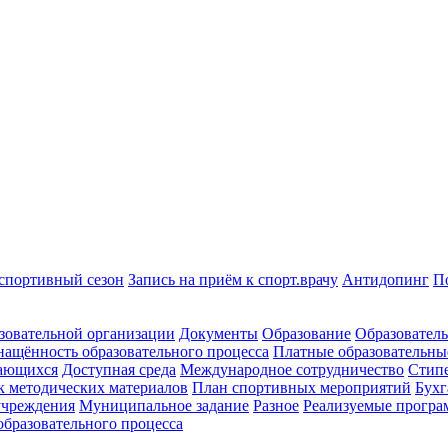
спортивный сезон
Запись на приём к спорт.врачу
Антидопинг
П
зовательной организации
Документы
Образование
Образователь
нащённость образовательного процесса
Платные образовательны
чающихся
Доступная среда
Международное сотрудничество
Стипе
к методических материалов
План спортивных мероприятий
Бухг
 учреждения
Муниципальное задание
Разное
Реализуемые прогр
образовательного процесса