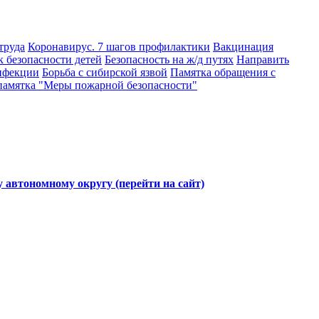
труда
Коронавирус. 7 шагов профилактики
Вакцинация
 безопасности детей
Безопасность на ж/д путях
Направить
нфекции
Борьба с сибирской язвой
Памятка обращения с
памятка "Меры пожарной безопасности"
автономному округу (перейти на сайт)