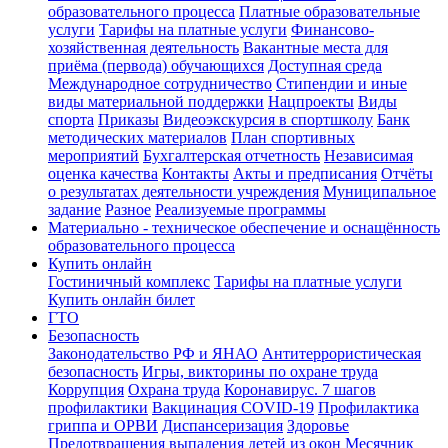
образовательного процесса
Платные образовательные
услуги
Тарифы на платные услуги
Финансово-
хозяйственная деятельность
Вакантные места для
приёма (первода) обучающихся
Доступная среда
Международное сотрудничество
Стипендии и иные
виды материальной поддержки
Нацпроекты
Виды
спорта
Приказы
Видеоэкскурсия в спортшколу
Банк
методических материалов
План спортивных
мероприятий
Бухгалтерская отчетность
Независимая
оценка качества
Контакты
Акты и предписания
Отчёты
о результатах деятельности учреждения
Муниципальное
задание
Разное
Реализуемые программы
Материально - техническое обеспечение и оснащённость
образовательного процесса
Купить онлайн
Гостиничный комплекс
Тарифы на платные услуги
Купить онлайн билет
ГТО
Безопасность
Законодательство РФ и ЯНАО
Антитеррористическая
безопасность
Игры, викторины по охране труда
Коррупция
Охрана труда
Коронавирус. 7 шагов
профилактики
Вакцинация COVID-19
Профилактика
гриппа и ОРВИ
Диспансеризация
Здоровье
Предотвращения выпадения детей из окон
Месячник