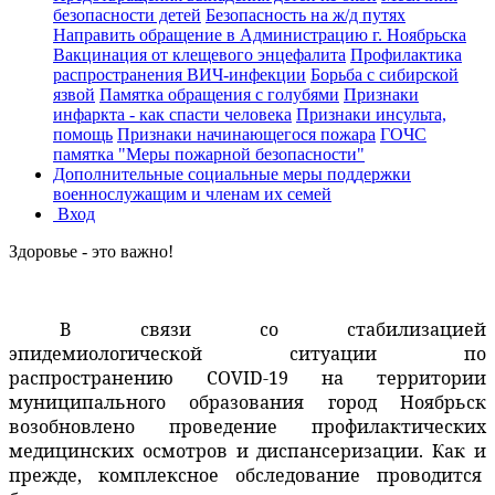
безопасности детей
Безопасность на ж/д путях
Направить обращение в Администрацию г. Ноябрьска
Вакцинация от клещевого энцефалита
Профилактика
распространения ВИЧ-инфекции
Борьба с сибирской
язвой
Памятка обращения с голубями
Признаки
инфаркта - как спасти человека
Признаки инсульта,
помощь
Признаки начинающегося пожара
ГОЧС
памятка "Меры пожарной безопасности"
Дополнительные социальные меры поддержки
военнослужащим и членам их семей
Вход
Здоровье - это важно!
В связи со стабилизацией
эпидемиологической ситуации по
распространению COVID-19 на территории
муниципального образования город Ноябрьск
возобновлено проведение профилактических
медицинских осмотров и диспансеризации. Как и
прежде, комплексное обследование проводится