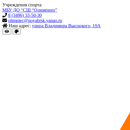
Учреждения спорта
МБУ ДО “СШ “Олимпиец”
8 (3496) 33-50-30
olimpiec@noyabrsk.yanao.ru
Наш адрес:
улица Владимира Высоцкого, 19А