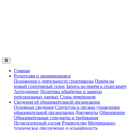
Главная
Родителям и занимающимся
Положения о деятельности спортшколы
Приём на
новый спортивный сезон
Запись на приём к спорт.врачу
Антидопинг
Политика обработки и защиты
персональных данных
Стань чемпионом
Сведения об образовательной организации
Основные сведения
Структура и органы управления
образовательной организации
Документы
Образование
Образовательные стандарты и требования
Педагогический состав
Руководство
Материально-
техническое обеспечение и оснащённость